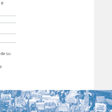
 e
 de su
e